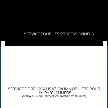
SERVICE POUR LES
PROFESSIONNELS
SERVICE DE RELOCALISATION IMMOBILIÈRE
POUR
CONTACTEZ-NOUS
LES PARTICULIERS
(FORFAIT IMMOBILIER TYPE CÉLIBATAIRE ET FAMILLES)
Contactez-nous (par téléphone ou via
le formulaire en ligne
) en
E-mail
expliquant votre situation (pays de provenance, période de