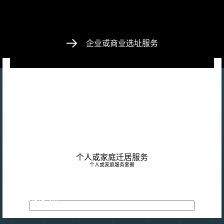
企业或商业选址服务
个人或家庭迁居服务
联系我们
个人或家庭服务套餐
联系我们（通过电话或在线表格）说明您的情况*（原籍国、搬迁
E-mail
时间等）。然后我们可以通过与搬迁专家的15分钟电话或视频会议
做进一步的了解。